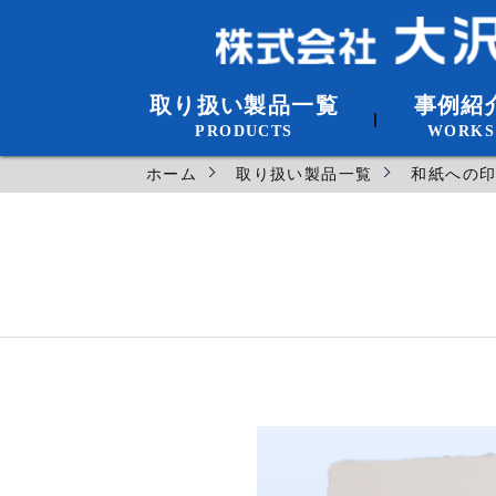
取り扱い製品一覧
事例紹
|
PRODUCTS
WORKS
名刺・封筒・伝票・はがき・案内状
チラシ・ポスター・パンフレット
冊子・広報誌・記念誌・手紙
パッケージ・下札
和紙への印刷・加工
ノベルティ(クリアファイル・うちわ・メモ
オリジナル座布団
ホーム
取り扱い製品一覧
和紙への